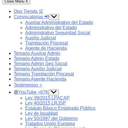
Close Menu
X
Opo Tienda 🛒
Convocatorias 📢
Show
sub
Auxiliar Administrativo del Estado
menu
Administrativo del Estado
Administrativo Seguridad Social
Auxilio Judicial
Tramitación Procesal
Agente de Hacienda
Temario Auxiliar Admin
Temario Admin Estado
Temario Admin Seg Social
Temario Auxilio Judicial
Temario Tramitación Procesal
Temario Agente Hacienda
Testimonios ⭐️
🔴YouTube +67K
Show
sub
Ley 39/2015 LPACAP
menu
Ley 40/2015 LRJSP
Estatuto Básico Empleado Público
Ley de Igualdad
Ley 50/1997 del Gobierno
Tratados Unión Europea