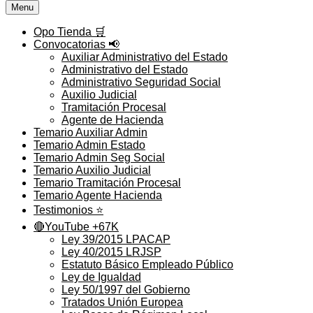
Menu
Opo Tienda 🛒
Convocatorias 📢
Auxiliar Administrativo del Estado
Administrativo del Estado
Administrativo Seguridad Social
Auxilio Judicial
Tramitación Procesal
Agente de Hacienda
Temario Auxiliar Admin
Temario Admin Estado
Temario Admin Seg Social
Temario Auxilio Judicial
Temario Tramitación Procesal
Temario Agente Hacienda
Testimonios ⭐️
🔴YouTube +67K
Ley 39/2015 LPACAP
Ley 40/2015 LRJSP
Estatuto Básico Empleado Público
Ley de Igualdad
Ley 50/1997 del Gobierno
Tratados Unión Europea