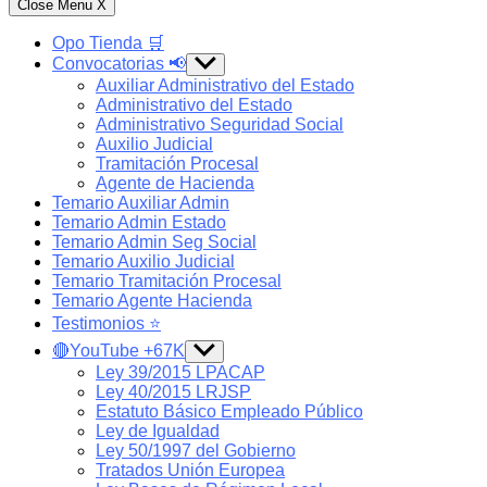
Close Menu
X
Opo Tienda 🛒
Convocatorias 📢
Show
sub
Auxiliar Administrativo del Estado
menu
Administrativo del Estado
Administrativo Seguridad Social
Auxilio Judicial
Tramitación Procesal
Agente de Hacienda
Temario Auxiliar Admin
Temario Admin Estado
Temario Admin Seg Social
Temario Auxilio Judicial
Temario Tramitación Procesal
Temario Agente Hacienda
Testimonios ⭐️
🔴YouTube +67K
Show
sub
Ley 39/2015 LPACAP
menu
Ley 40/2015 LRJSP
Estatuto Básico Empleado Público
Ley de Igualdad
Ley 50/1997 del Gobierno
Tratados Unión Europea