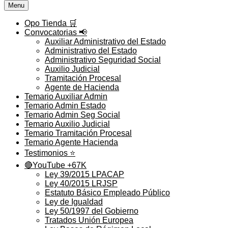
Menu
Opo Tienda 🛒
Convocatorias 📢
Auxiliar Administrativo del Estado
Administrativo del Estado
Administrativo Seguridad Social
Auxilio Judicial
Tramitación Procesal
Agente de Hacienda
Temario Auxiliar Admin
Temario Admin Estado
Temario Admin Seg Social
Temario Auxilio Judicial
Temario Tramitación Procesal
Temario Agente Hacienda
Testimonios ⭐️
🔴YouTube +67K
Ley 39/2015 LPACAP
Ley 40/2015 LRJSP
Estatuto Básico Empleado Público
Ley de Igualdad
Ley 50/1997 del Gobierno
Tratados Unión Europea