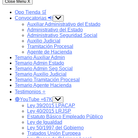
Close Menu
X
Opo Tienda 🛒
Convocatorias 📢
Show
sub
Auxiliar Administrativo del Estado
menu
Administrativo del Estado
Administrativo Seguridad Social
Auxilio Judicial
Tramitación Procesal
Agente de Hacienda
Temario Auxiliar Admin
Temario Admin Estado
Temario Admin Seg Social
Temario Auxilio Judicial
Temario Tramitación Procesal
Temario Agente Hacienda
Testimonios ⭐️
🔴YouTube +67K
Show
sub
Ley 39/2015 LPACAP
menu
Ley 40/2015 LRJSP
Estatuto Básico Empleado Público
Ley de Igualdad
Ley 50/1997 del Gobierno
Tratados Unión Europea