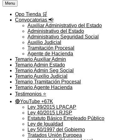
Menu
Opo Tienda 🛒
Convocatorias 📢
Auxiliar Administrativo del Estado
Administrativo del Estado
Administrativo Seguridad Social
Auxilio Judicial
Tramitación Procesal
Agente de Hacienda
Temario Auxiliar Admin
Temario Admin Estado
Temario Admin Seg Social
Temario Auxilio Judicial
Temario Tramitación Procesal
Temario Agente Hacienda
Testimonios ⭐️
🔴YouTube +67K
Ley 39/2015 LPACAP
Ley 40/2015 LRJSP
Estatuto Básico Empleado Público
Ley de Igualdad
Ley 50/1997 del Gobierno
Tratados Unión Europea