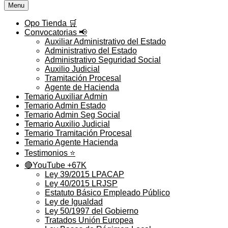
Menu
Opo Tienda 🛒
Convocatorias 📢
Auxiliar Administrativo del Estado
Administrativo del Estado
Administrativo Seguridad Social
Auxilio Judicial
Tramitación Procesal
Agente de Hacienda
Temario Auxiliar Admin
Temario Admin Estado
Temario Admin Seg Social
Temario Auxilio Judicial
Temario Tramitación Procesal
Temario Agente Hacienda
Testimonios ⭐️
🔴YouTube +67K
Ley 39/2015 LPACAP
Ley 40/2015 LRJSP
Estatuto Básico Empleado Público
Ley de Igualdad
Ley 50/1997 del Gobierno
Tratados Unión Europea