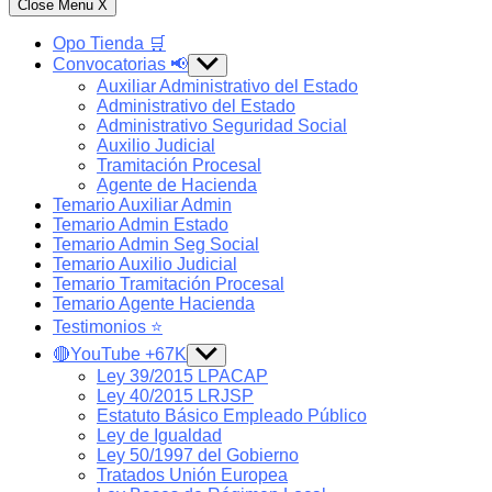
Close Menu
X
Opo Tienda 🛒
Convocatorias 📢
Show
sub
Auxiliar Administrativo del Estado
menu
Administrativo del Estado
Administrativo Seguridad Social
Auxilio Judicial
Tramitación Procesal
Agente de Hacienda
Temario Auxiliar Admin
Temario Admin Estado
Temario Admin Seg Social
Temario Auxilio Judicial
Temario Tramitación Procesal
Temario Agente Hacienda
Testimonios ⭐️
🔴YouTube +67K
Show
sub
Ley 39/2015 LPACAP
menu
Ley 40/2015 LRJSP
Estatuto Básico Empleado Público
Ley de Igualdad
Ley 50/1997 del Gobierno
Tratados Unión Europea