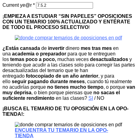
Current ye@r
*
¡
EMPIEZA A ESTUDIAR “SIN PAPELES” OPOSICIONES
CON UN TEMARIO 100% ACTUALIZADO Y ENTÉRATE
DE TODO EL PROCESO SELECTIVO
!
¿Estás cansada
de
invertir
dinero
mes tras mes
en
una
academia o preparador
para que te entreguen
los
temas poco a poco,
muchas veces
desactualizados
y
teniendo que acudir a las clases solo para corregir las partes
desactualizadas del temario que te han
entregado
fotocopiado de un año anterior
, y para
ello
seguir pagando durante meses
, cuando tú realmente
no acudirías porque
no tienes mucho tiempo
, o porque
van
muy deprisa
, o bien porque piensas que
no sacas el
suficiente rendimiento
en las clases?
SI
/ NO
¡BUSCA EL TEMARIO DE TU OPOSICIÓN EN LA OPO-
TIENDA!:
ENCUENTRA TU TEMARIO EN LA OPO-
TIENDA