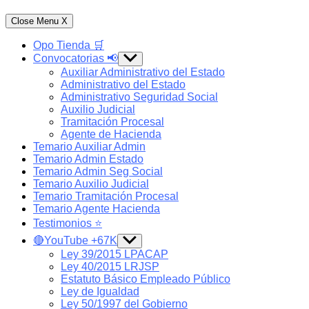
Close Menu
X
Opo Tienda 🛒
Convocatorias 📢
Show
sub
Auxiliar Administrativo del Estado
menu
Administrativo del Estado
Administrativo Seguridad Social
Auxilio Judicial
Tramitación Procesal
Agente de Hacienda
Temario Auxiliar Admin
Temario Admin Estado
Temario Admin Seg Social
Temario Auxilio Judicial
Temario Tramitación Procesal
Temario Agente Hacienda
Testimonios ⭐️
🔴YouTube +67K
Show
sub
Ley 39/2015 LPACAP
menu
Ley 40/2015 LRJSP
Estatuto Básico Empleado Público
Ley de Igualdad
Ley 50/1997 del Gobierno