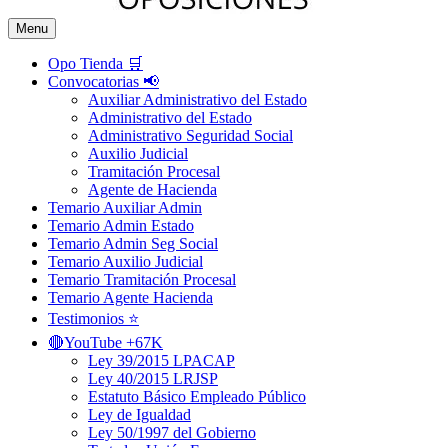
Menu
Opo Tienda 🛒
Convocatorias 📢
Auxiliar Administrativo del Estado
Administrativo del Estado
Administrativo Seguridad Social
Auxilio Judicial
Tramitación Procesal
Agente de Hacienda
Temario Auxiliar Admin
Temario Admin Estado
Temario Admin Seg Social
Temario Auxilio Judicial
Temario Tramitación Procesal
Temario Agente Hacienda
Testimonios ⭐️
🔴YouTube +67K
Ley 39/2015 LPACAP
Ley 40/2015 LRJSP
Estatuto Básico Empleado Público
Ley de Igualdad
Ley 50/1997 del Gobierno