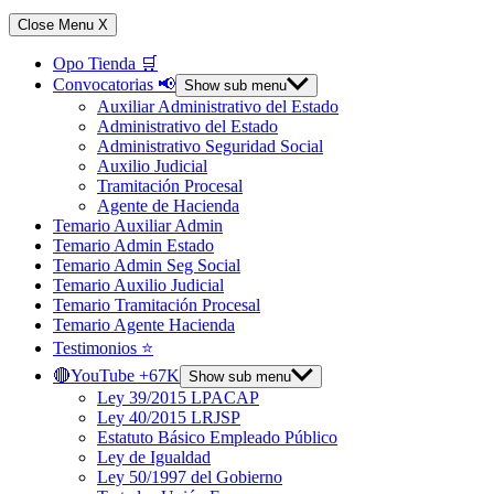
Close Menu
X
Opo Tienda 🛒
Convocatorias 📢
Show sub menu
Auxiliar Administrativo del Estado
Administrativo del Estado
Administrativo Seguridad Social
Auxilio Judicial
Tramitación Procesal
Agente de Hacienda
Temario Auxiliar Admin
Temario Admin Estado
Temario Admin Seg Social
Temario Auxilio Judicial
Temario Tramitación Procesal
Temario Agente Hacienda
Testimonios ⭐️
🔴YouTube +67K
Show sub menu
Ley 39/2015 LPACAP
Ley 40/2015 LRJSP
Estatuto Básico Empleado Público
Ley de Igualdad
Ley 50/1997 del Gobierno