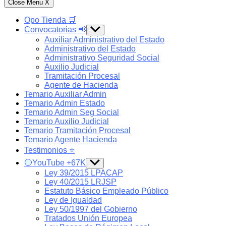
Close Menu
X
Opo Tienda 🛒
Convocatorias 📢
Show
sub
Auxiliar Administrativo del Estado
menu
Administrativo del Estado
Administrativo Seguridad Social
Auxilio Judicial
Tramitación Procesal
Agente de Hacienda
Temario Auxiliar Admin
Temario Admin Estado
Temario Admin Seg Social
Temario Auxilio Judicial
Temario Tramitación Procesal
Temario Agente Hacienda
Testimonios ⭐️
🔴YouTube +67K
Show
sub
Ley 39/2015 LPACAP
menu
Ley 40/2015 LRJSP
Estatuto Básico Empleado Público
Ley de Igualdad
Ley 50/1997 del Gobierno
Tratados Unión Europea