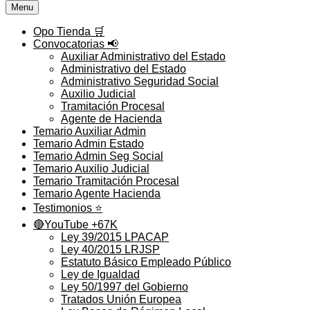
Menu
Opo Tienda 🛒
Convocatorias 📢
Auxiliar Administrativo del Estado
Administrativo del Estado
Administrativo Seguridad Social
Auxilio Judicial
Tramitación Procesal
Agente de Hacienda
Temario Auxiliar Admin
Temario Admin Estado
Temario Admin Seg Social
Temario Auxilio Judicial
Temario Tramitación Procesal
Temario Agente Hacienda
Testimonios ⭐️
🔴YouTube +67K
Ley 39/2015 LPACAP
Ley 40/2015 LRJSP
Estatuto Básico Empleado Público
Ley de Igualdad
Ley 50/1997 del Gobierno
Tratados Unión Europea