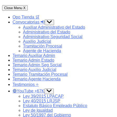
Close Menu
X
Opo Tienda 🛒
Convocatorias 📢
Show
sub
Auxiliar Administrativo del Estado
menu
Administrativo del Estado
Administrativo Seguridad Social
Auxilio Judicial
Tramitación Procesal
Agente de Hacienda
Temario Auxiliar Admin
Temario Admin Estado
Temario Admin Seg Social
Temario Auxilio Judicial
Temario Tramitación Procesal
Temario Agente Hacienda
Testimonios ⭐️
🔴YouTube +67K
Show
sub
Ley 39/2015 LPACAP
menu
Ley 40/2015 LRJSP
Estatuto Básico Empleado Público
Ley de Igualdad
Ley 50/1997 del Gobierno