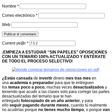
Nombre
*
Correo electrónico
*
Web
Current ye@r
*
¡
EMPIEZA A ESTUDIAR “SIN PAPELES” OPOSICIONES
CON UN TEMARIO 100% ACTUALIZADO Y ENTÉRATE
DE TODO EL PROCESO SELECTIVO
!
¿Estás cansada
de
invertir
dinero
mes tras mes
en
una
academia o preparador
para que te entreguen
los
temas poco a poco,
muchas veces
desactualizados
y
teniendo que acudir a las clases solo para corregir las partes
desactualizadas del temario que te han
entregado
fotocopiado de un año anterior
, y para
ello
seguir pagando durante meses
, cuando tú realmente
no acudirías porque
no tienes mucho tiempo
, o porque
van