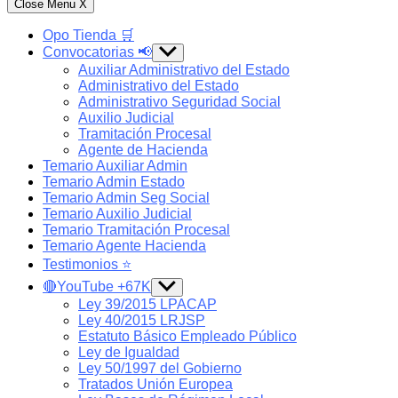
Close Menu
X
Opo Tienda 🛒
Convocatorias 📢
Show
sub
Auxiliar Administrativo del Estado
menu
Administrativo del Estado
Administrativo Seguridad Social
Auxilio Judicial
Tramitación Procesal
Agente de Hacienda
Temario Auxiliar Admin
Temario Admin Estado
Temario Admin Seg Social
Temario Auxilio Judicial
Temario Tramitación Procesal
Temario Agente Hacienda
Testimonios ⭐️
🔴YouTube +67K
Show
sub
Ley 39/2015 LPACAP
menu
Ley 40/2015 LRJSP
Estatuto Básico Empleado Público
Ley de Igualdad
Ley 50/1997 del Gobierno
Tratados Unión Europea