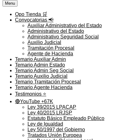
Menu
Opo Tienda 🛒
Convocatorias 📢
Auxiliar Administrativo del Estado
Administrativo del Estado
Administrativo Seguridad Social
Auxilio Judicial
Tramitación Procesal
Agente de Hacienda
Temario Auxiliar Admin
Temario Admin Estado
Temario Admin Seg Social
Temario Auxilio Judicial
Temario Tramitación Procesal
Temario Agente Hacienda
Testimonios ⭐️
🔴YouTube +67K
Ley 39/2015 LPACAP
Ley 40/2015 LRJSP
Estatuto Básico Empleado Público
Ley de Igualdad
Ley 50/1997 del Gobierno
Tratados Unión Europea