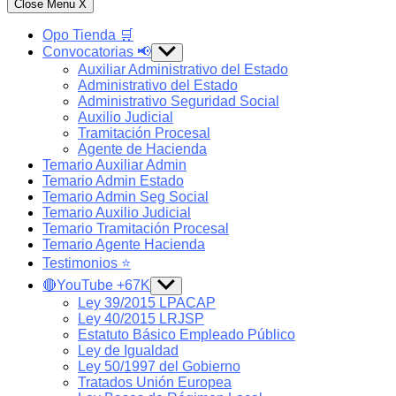
Close Menu
X
Opo Tienda 🛒
Convocatorias 📢
Show
sub
Auxiliar Administrativo del Estado
menu
Administrativo del Estado
Administrativo Seguridad Social
Auxilio Judicial
Tramitación Procesal
Agente de Hacienda
Temario Auxiliar Admin
Temario Admin Estado
Temario Admin Seg Social
Temario Auxilio Judicial
Temario Tramitación Procesal
Temario Agente Hacienda
Testimonios ⭐️
🔴YouTube +67K
Show
sub
Ley 39/2015 LPACAP
menu
Ley 40/2015 LRJSP
Estatuto Básico Empleado Público
Ley de Igualdad
Ley 50/1997 del Gobierno
Tratados Unión Europea