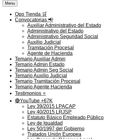
Menu
Opo Tienda 🛒
Convocatorias 📢
Auxiliar Administrativo del Estado
Administrativo del Estado
Administrativo Seguridad Social
Auxilio Judicial
Tramitación Procesal
Agente de Hacienda
Temario Auxiliar Admin
Temario Admin Estado
Temario Admin Seg Social
Temario Auxilio Judicial
Temario Tramitación Procesal
Temario Agente Hacienda
Testimonios ⭐️
🔴YouTube +67K
Ley 39/2015 LPACAP
Ley 40/2015 LRJSP
Estatuto Básico Empleado Público
Ley de Igualdad
Ley 50/1997 del Gobierno
Tratados Unión Europea