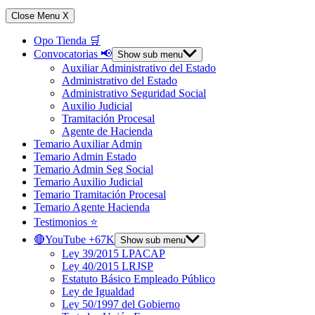
Close Menu
X
Opo Tienda 🛒
Convocatorias 📢
Show sub menu
Auxiliar Administrativo del Estado
Administrativo del Estado
Administrativo Seguridad Social
Auxilio Judicial
Tramitación Procesal
Agente de Hacienda
Temario Auxiliar Admin
Temario Admin Estado
Temario Admin Seg Social
Temario Auxilio Judicial
Temario Tramitación Procesal
Temario Agente Hacienda
Testimonios ⭐️
🔴YouTube +67K
Show sub menu
Ley 39/2015 LPACAP
Ley 40/2015 LRJSP
Estatuto Básico Empleado Público
Ley de Igualdad
Ley 50/1997 del Gobierno