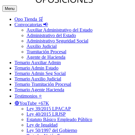
Menu
Opo Tienda 🛒
Convocatorias 📢
Auxiliar Administrativo del Estado
Administrativo del Estado
Administrativo Seguridad Social
Auxilio Judicial
Tramitación Procesal
Agente de Hacienda
Temario Auxiliar Admin
Temario Admin Estado
Temario Admin Seg Social
Temario Auxilio Judicial
Temario Tramitación Procesal
Temario Agente Hacienda
Testimonios ⭐️
🔴YouTube +67K
Ley 39/2015 LPACAP
Ley 40/2015 LRJSP
Estatuto Básico Empleado Público
Ley de Igualdad
Ley 50/1997 del Gobierno