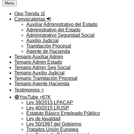
Menu
Opo Tienda 🛒
Convocatorias 📢
Auxiliar Administrativo del Estado
Administrativo del Estado
Administrativo Seguridad Social
Auxilio Judicial
Tramitación Procesal
Agente de Hacienda
Temario Auxiliar Admin
Temario Admin Estado
Temario Admin Seg Social
Temario Auxilio Judicial
Temario Tramitación Procesal
Temario Agente Hacienda
Testimonios ⭐️
🔴YouTube +67K
Ley 39/2015 LPACAP
Ley 40/2015 LRJSP
Estatuto Básico Empleado Público
Ley de Igualdad
Ley 50/1997 del Gobierno
Tratados Unión Europea