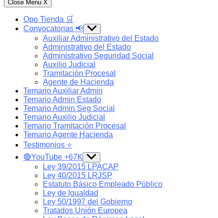
Close Menu
X
Opo Tienda 🛒
Convocatorias 📢
Show
sub
Auxiliar Administrativo del Estado
menu
Administrativo del Estado
Administrativo Seguridad Social
Auxilio Judicial
Tramitación Procesal
Agente de Hacienda
Temario Auxiliar Admin
Temario Admin Estado
Temario Admin Seg Social
Temario Auxilio Judicial
Temario Tramitación Procesal
Temario Agente Hacienda
Testimonios ⭐️
🔴YouTube +67K
Show
sub
Ley 39/2015 LPACAP
menu
Ley 40/2015 LRJSP
Estatuto Básico Empleado Público
Ley de Igualdad
Ley 50/1997 del Gobierno
Tratados Unión Europea