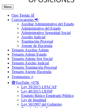
Menu
Opo Tienda 🛒
Convocatorias 📢
Auxiliar Administrativo del Estado
Administrativo del Estado
Administrativo Seguridad Social
Auxilio Judicial
Tramitación Procesal
Agente de Hacienda
Temario Auxiliar Admin
Temario Admin Estado
Temario Admin Seg Social
Temario Auxilio Judicial
Temario Tramitación Procesal
Temario Agente Hacienda
Testimonios ⭐️
🔴YouTube +67K
Ley 39/2015 LPACAP
Ley 40/2015 LRJSP
Estatuto Básico Empleado Público
Ley de Igualdad
Ley 50/1997 del Gobierno