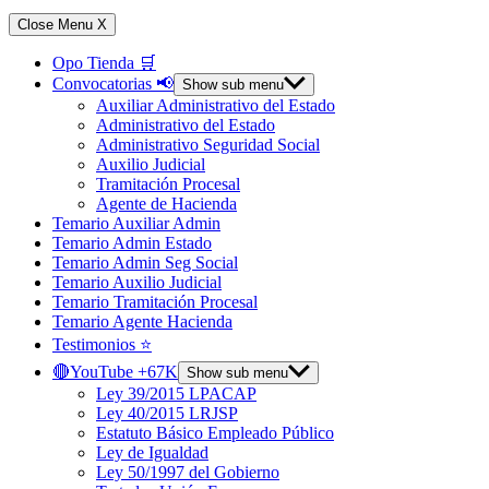
Close Menu
X
Opo Tienda 🛒
Convocatorias 📢
Show sub menu
Auxiliar Administrativo del Estado
Administrativo del Estado
Administrativo Seguridad Social
Auxilio Judicial
Tramitación Procesal
Agente de Hacienda
Temario Auxiliar Admin
Temario Admin Estado
Temario Admin Seg Social
Temario Auxilio Judicial
Temario Tramitación Procesal
Temario Agente Hacienda
Testimonios ⭐️
🔴YouTube +67K
Show sub menu
Ley 39/2015 LPACAP
Ley 40/2015 LRJSP
Estatuto Básico Empleado Público
Ley de Igualdad
Ley 50/1997 del Gobierno