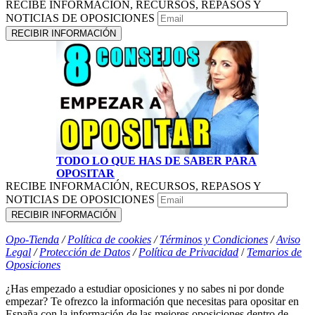
RECIBE INFORMACIÓN, RECURSOS, REPASOS Y
NOTICIAS DE OPOSICIONES
TODO LO QUE HAS DE SABER PARA
OPOSITAR
RECIBE INFORMACIÓN, RECURSOS, REPASOS Y
NOTICIAS DE OPOSICIONES
Opo-Tienda
/
Política de cookies
/
Términos y Condiciones
/
Aviso
Legal
/
Protección de Datos
/
Política de Privacidad
/
Temarios de
Oposiciones
¿Has empezado a estudiar oposiciones y no sabes ni por donde
empezar? Te ofrezco la información que necesitas para opositar en
España con la información de las mejores oposiciones dentro de