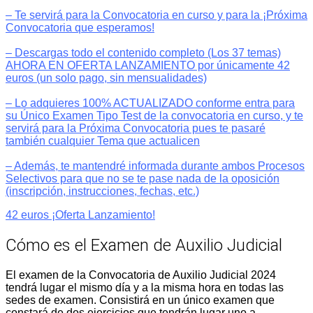
– Te servirá para la Convocatoria en curso y para la ¡Próxima
Convocatoria que esperamos!
– Descargas todo el contenido completo (Los 37 temas)
AHORA EN OFERTA LANZAMIENTO por únicamente 42
euros (un solo pago, sin mensualidades)
– Lo adquieres 100% ACTUALIZADO conforme entra para
su Único Examen Tipo Test de la convocatoria en curso, y te
servirá para la Próxima Convocatoria pues te pasaré
también cualquier Tema que actualicen
– Además, te mantendré informada durante ambos Procesos
Selectivos para que no se te pase nada de la oposición
(inscripción, instrucciones, fechas, etc.)
42 euros ¡Oferta Lanzamiento!
Cómo es el Examen de Auxilio Judicial
El examen de la Convocatoria de Auxilio Judicial 2024
tendrá lugar el mismo día y a la misma hora en todas las
sedes de examen. Consistirá en un único examen que
constará de dos ejercicios que tendrán lugar uno a