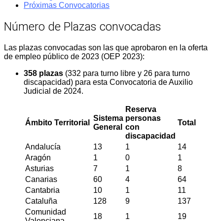
Próximas Convocatorias
Número de Plazas convocadas
Las plazas convocadas son las que aprobaron en la oferta
de empleo público de 2023 (OEP 2023):
358 plazas
(332 para turno libre y 26 para turno
discapacidad) para esta Convocatoria de Auxilio
Judicial de 2024.
Reserva
Sistema
personas
Ámbito Territorial
Total
General
con
discapacidad
Andalucía
13
1
14
Aragón
1
0
1
Asturias
7
1
8
Canarias
60
4
64
Cantabria
10
1
11
Cataluña
128
9
137
Comunidad
18
1
19
Valenciana