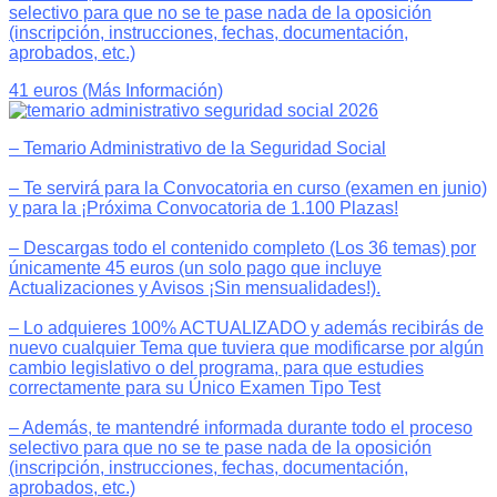
selectivo para que no se te pase nada de la oposición
(inscripción, instrucciones, fechas, documentación,
aprobados, etc.)
41 euros (Más Información)
– Temario Administrativo de la Seguridad Social
– Te servirá para la Convocatoria en curso (examen en junio)
y para la ¡Próxima Convocatoria de 1.100 Plazas!
– Descargas todo el contenido completo (Los 36 temas) por
únicamente 45 euros (un solo pago que incluye
Actualizaciones y Avisos ¡Sin mensualidades!).
– Lo adquieres 100% ACTUALIZADO y además recibirás de
nuevo cualquier Tema que tuviera que modificarse por algún
cambio legislativo o del programa, para que estudies
correctamente para su Único Examen Tipo Test
– Además, te mantendré informada durante todo el proceso
selectivo para que no se te pase nada de la oposición
(inscripción, instrucciones, fechas, documentación,
aprobados, etc.)