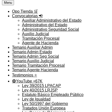
Menu
Opo Tienda 🛒
Convocatorias 📢
Auxiliar Administrativo del Estado
Administrativo del Estado
Administrativo Seguridad Social
Auxilio Judicial
Tramitación Procesal
Agente de Hacienda
Temario Auxiliar Admin
Temario Admin Estado
Temario Admin Seg Social
Temario Auxilio Judicial
Temario Tramitación Procesal
Temario Agente Hacienda
Testimonios ⭐️
🔴YouTube +67K
Ley 39/2015 LPACAP
Ley 40/2015 LRJSP
Estatuto Básico Empleado Público
Ley de Igualdad
Ley 50/1997 del Gobierno
Tratados Unión Europea