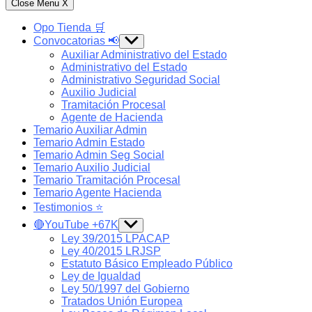
Close Menu
X
Opo Tienda 🛒
Convocatorias 📢
Show
sub
Auxiliar Administrativo del Estado
menu
Administrativo del Estado
Administrativo Seguridad Social
Auxilio Judicial
Tramitación Procesal
Agente de Hacienda
Temario Auxiliar Admin
Temario Admin Estado
Temario Admin Seg Social
Temario Auxilio Judicial
Temario Tramitación Procesal
Temario Agente Hacienda
Testimonios ⭐️
🔴YouTube +67K
Show
sub
Ley 39/2015 LPACAP
menu
Ley 40/2015 LRJSP
Estatuto Básico Empleado Público
Ley de Igualdad
Ley 50/1997 del Gobierno
Tratados Unión Europea