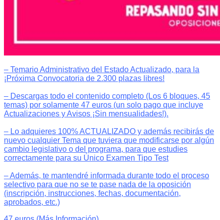
– Temario Administrativo del Estado Actualizado, para la
¡Próxima Convocatoria de 2.300 plazas libres!
– Descargas todo el contenido completo (Los 6 bloques, 45
temas) por solamente 47 euros (un solo pago que incluye
Actualizaciones y Avisos ¡Sin mensualidades!).
– Lo adquieres 100% ACTUALIZADO y además recibirás de
nuevo cualquier Tema que tuviera que modificarse por algún
cambio legislativo o del programa, para que estudies
correctamente para su Único Examen Tipo Test
– Además, te mantendré informada durante todo el proceso
selectivo para que no se te pase nada de la oposición
(inscripción, instrucciones, fechas, documentación,
aprobados, etc.)
47 euros (Más Información)