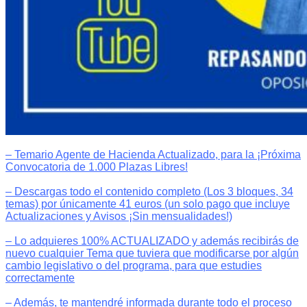
– Temario Agente de Hacienda Actualizado, para la ¡Próxima
Convocatoria de 1.000 Plazas Libres!
– Descargas todo el contenido completo (Los 3 bloques, 34
temas) por únicamente 41 euros (un solo pago que incluye
Actualizaciones y Avisos ¡Sin mensualidades!)
– Lo adquieres 100% ACTUALIZADO y además recibirás de
nuevo cualquier Tema que tuviera que modificarse por algún
cambio legislativo o del programa, para que estudies
correctamente
– Además, te mantendré informada durante todo el proceso