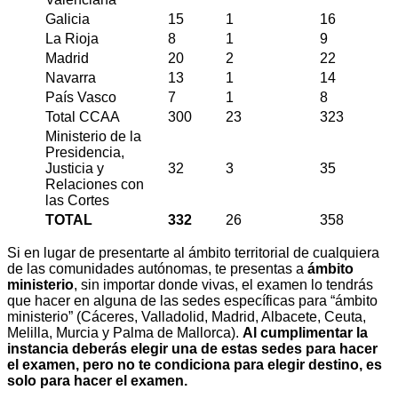
Galicia
15
1
16
La Rioja
8
1
9
Madrid
20
2
22
Navarra
13
1
14
País Vasco
7
1
8
Total CCAA
300
23
323
Ministerio de la
Presidencia,
Justicia y
32
3
35
Relaciones con
las Cortes
TOTAL
332
26
358
Si en lugar de presentarte al ámbito territorial de cualquiera
de las comunidades autónomas, te presentas a
ámbito
ministerio
, sin importar donde vivas, el examen lo tendrás
que hacer en alguna de las sedes específicas para “ámbito
ministerio” (Cáceres, Valladolid, Madrid, Albacete, Ceuta,
Melilla, Murcia y Palma de Mallorca).
Al cumplimentar la
instancia deberás elegir una de estas sedes para hacer
el examen, pero no te condiciona para elegir destino, es
solo para hacer el examen.