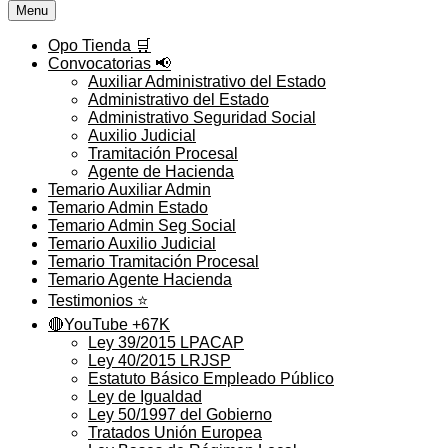
Menu
Opo Tienda 🛒
Convocatorias 📢
Auxiliar Administrativo del Estado
Administrativo del Estado
Administrativo Seguridad Social
Auxilio Judicial
Tramitación Procesal
Agente de Hacienda
Temario Auxiliar Admin
Temario Admin Estado
Temario Admin Seg Social
Temario Auxilio Judicial
Temario Tramitación Procesal
Temario Agente Hacienda
Testimonios ⭐️
🔴YouTube +67K
Ley 39/2015 LPACAP
Ley 40/2015 LRJSP
Estatuto Básico Empleado Público
Ley de Igualdad
Ley 50/1997 del Gobierno
Tratados Unión Europea