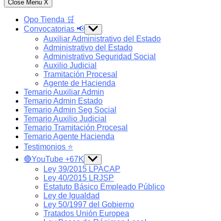
Close Menu
X
Opo Tienda 🛒
Convocatorias 📢
Show
sub
Auxiliar Administrativo del Estado
menu
Administrativo del Estado
Administrativo Seguridad Social
Auxilio Judicial
Tramitación Procesal
Agente de Hacienda
Temario Auxiliar Admin
Temario Admin Estado
Temario Admin Seg Social
Temario Auxilio Judicial
Temario Tramitación Procesal
Temario Agente Hacienda
Testimonios ⭐️
🔴YouTube +67K
Show
sub
Ley 39/2015 LPACAP
menu
Ley 40/2015 LRJSP
Estatuto Básico Empleado Público
Ley de Igualdad
Ley 50/1997 del Gobierno
Tratados Unión Europea