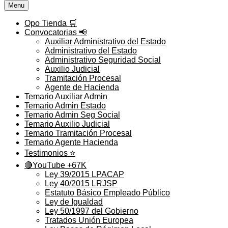
Menu
Opo Tienda 🛒
Convocatorias 📢
Auxiliar Administrativo del Estado
Administrativo del Estado
Administrativo Seguridad Social
Auxilio Judicial
Tramitación Procesal
Agente de Hacienda
Temario Auxiliar Admin
Temario Admin Estado
Temario Admin Seg Social
Temario Auxilio Judicial
Temario Tramitación Procesal
Temario Agente Hacienda
Testimonios ⭐️
🔴YouTube +67K
Ley 39/2015 LPACAP
Ley 40/2015 LRJSP
Estatuto Básico Empleado Público
Ley de Igualdad
Ley 50/1997 del Gobierno
Tratados Unión Europea