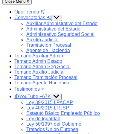
Close Menu
X
Opo Tienda 🛒
Convocatorias 📢
Show
sub
Auxiliar Administrativo del Estado
menu
Administrativo del Estado
Administrativo Seguridad Social
Auxilio Judicial
Tramitación Procesal
Agente de Hacienda
Temario Auxiliar Admin
Temario Admin Estado
Temario Admin Seg Social
Temario Auxilio Judicial
Temario Tramitación Procesal
Temario Agente Hacienda
Testimonios ⭐️
🔴YouTube +67K
Show
sub
Ley 39/2015 LPACAP
menu
Ley 40/2015 LRJSP
Estatuto Básico Empleado Público
Ley de Igualdad
Ley 50/1997 del Gobierno
Tratados Unión Europea