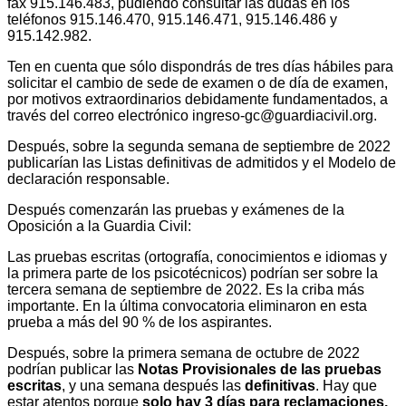
fax 915.146.483, pudiendo consultar las dudas en los
teléfonos 915.146.470, 915.146.471, 915.146.486 y
915.142.982.
Ten en cuenta que sólo dispondrás de tres días hábiles para
solicitar el cambio de sede de examen o de día de examen,
por motivos extraordinarios debidamente fundamentados, a
través del correo electrónico ingreso-gc@guardiacivil.org.
Después, sobre la segunda semana de septiembre de 2022
publicarían las Listas definitivas de admitidos y el Modelo de
declaración responsable.
Después comenzarán las pruebas y exámenes de la
Oposición a la Guardia Civil:
Las pruebas escritas (ortografía, conocimientos e idiomas y
la primera parte de los psicotécnicos) podrían ser sobre la
tercera semana de septiembre de 2022. Es la criba más
importante. En la última convocatoria eliminaron en esta
prueba a más del 90 % de los aspirantes.
Después, sobre la primera semana de octubre de 2022
podrían publicar las
Notas Provisionales de las pruebas
escritas
, y una semana después las
definitivas
. Hay que
estar atentos porque
solo hay 3 días para reclamaciones.