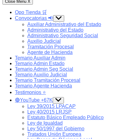
Close Menu
X
Opo Tienda 🛒
Convocatorias 📢
Show
sub
Auxiliar Administrativo del Estado
menu
Administrativo del Estado
Administrativo Seguridad Social
Auxilio Judicial
Tramitación Procesal
Agente de Hacienda
Temario Auxiliar Admin
Temario Admin Estado
Temario Admin Seg Social
Temario Auxilio Judicial
Temario Tramitación Procesal
Temario Agente Hacienda
Testimonios ⭐️
🔴YouTube +67K
Show
sub
Ley 39/2015 LPACAP
menu
Ley 40/2015 LRJSP
Estatuto Básico Empleado Público
Ley de Igualdad
Ley 50/1997 del Gobierno
Tratados Unión Europea