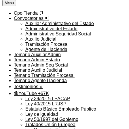
Menu
Opo Tienda 🛒
Convocatorias 📢
Auxiliar Administrativo del Estado
Administrativo del Estado
Administrativo Seguridad Social
Auxilio Judicial
Tramitación Procesal
Agente de Hacienda
Temario Auxiliar Admin
Temario Admin Estado
Temario Admin Seg Social
Temario Auxilio Judicial
Temario Tramitación Procesal
Temario Agente Hacienda
Testimonios ⭐️
🔴YouTube +67K
Ley 39/2015 LPACAP
Ley 40/2015 LRJSP
Estatuto Básico Empleado Público
Ley de Igualdad
Ley 50/1997 del Gobierno
Tratados Unión Europea