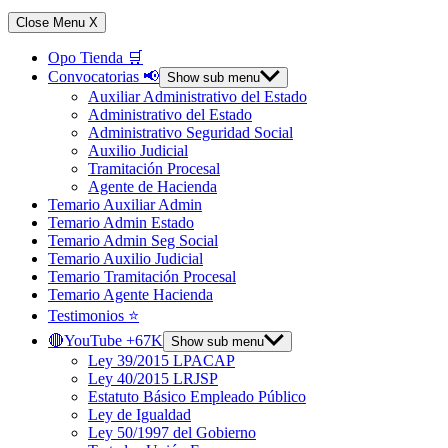
Close Menu
X
Opo Tienda 🛒
Convocatorias 📢
Show sub menu
Auxiliar Administrativo del Estado
Administrativo del Estado
Administrativo Seguridad Social
Auxilio Judicial
Tramitación Procesal
Agente de Hacienda
Temario Auxiliar Admin
Temario Admin Estado
Temario Admin Seg Social
Temario Auxilio Judicial
Temario Tramitación Procesal
Temario Agente Hacienda
Testimonios ⭐️
🔴YouTube +67K
Show sub menu
Ley 39/2015 LPACAP
Ley 40/2015 LRJSP
Estatuto Básico Empleado Público
Ley de Igualdad
Ley 50/1997 del Gobierno