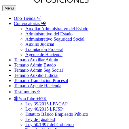
Menu
Opo Tienda 🛒
Convocatorias 📢
Auxiliar Administrativo del Estado
Administrativo del Estado
Administrativo Seguridad Social
Auxilio Judicial
Tramitación Procesal
Agente de Hacienda
Temario Auxiliar Admin
Temario Admin Estado
Temario Admin Seg Social
Temario Auxilio Judicial
Temario Tramitación Procesal
Temario Agente Hacienda
Testimonios ⭐️
🔴YouTube +67K
Ley 39/2015 LPACAP
Ley 40/2015 LRJSP
Estatuto Básico Empleado Público
Ley de Igualdad
Ley 50/1997 del Gobierno