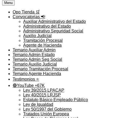
Menu
Opo Tienda 🛒
Convocatorias 📢
Auxiliar Administrativo del Estado
Administrativo del Estado
Administrativo Seguridad Social
Auxilio Judicial
Tramitación Procesal
Agente de Hacienda
Temario Auxiliar Admin
Temario Admin Estado
Temario Admin Seg Social
Temario Auxilio Judicial
Temario Tramitación Procesal
Temario Agente Hacienda
Testimonios ⭐️
🔴YouTube +67K
Ley 39/2015 LPACAP
Ley 40/2015 LRJSP
Estatuto Básico Empleado Público
Ley de Igualdad
Ley 50/1997 del Gobierno
Tratados Unión Europea