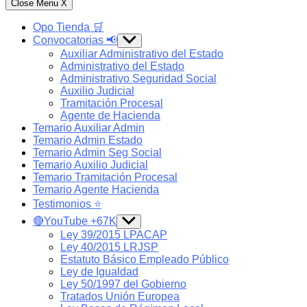
Close Menu
X
Opo Tienda 🛒
Convocatorias 📢
Show
sub
Auxiliar Administrativo del Estado
menu
Administrativo del Estado
Administrativo Seguridad Social
Auxilio Judicial
Tramitación Procesal
Agente de Hacienda
Temario Auxiliar Admin
Temario Admin Estado
Temario Admin Seg Social
Temario Auxilio Judicial
Temario Tramitación Procesal
Temario Agente Hacienda
Testimonios ⭐️
🔴YouTube +67K
Show
sub
Ley 39/2015 LPACAP
menu
Ley 40/2015 LRJSP
Estatuto Básico Empleado Público
Ley de Igualdad
Ley 50/1997 del Gobierno
Tratados Unión Europea