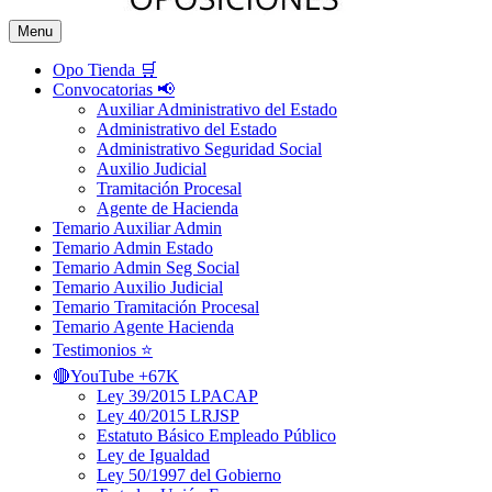
Menu
Opo Tienda 🛒
Convocatorias 📢
Auxiliar Administrativo del Estado
Administrativo del Estado
Administrativo Seguridad Social
Auxilio Judicial
Tramitación Procesal
Agente de Hacienda
Temario Auxiliar Admin
Temario Admin Estado
Temario Admin Seg Social
Temario Auxilio Judicial
Temario Tramitación Procesal
Temario Agente Hacienda
Testimonios ⭐️
🔴YouTube +67K
Ley 39/2015 LPACAP
Ley 40/2015 LRJSP
Estatuto Básico Empleado Público
Ley de Igualdad
Ley 50/1997 del Gobierno