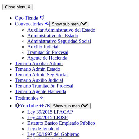
Close Menu
X
Opo Tienda 🛒
Convocatorias 📢
Show sub menu
Auxiliar Administrativo del Estado
Administrativo del Estado
Administrativo Seguridad Social
Auxilio Judicial
Tramitación Procesal
Agente de Hacienda
Temario Auxiliar Admin
Temario Admin Estado
Temario Admin Seg Social
Temario Auxilio Judicial
Temario Tramitación Procesal
Temario Agente Hacienda
Testimonios ⭐️
🔴YouTube +67K
Show sub menu
Ley 39/2015 LPACAP
Ley 40/2015 LRJSP
Estatuto Básico Empleado Público
Ley de Igualdad
Ley 50/1997 del Gobierno