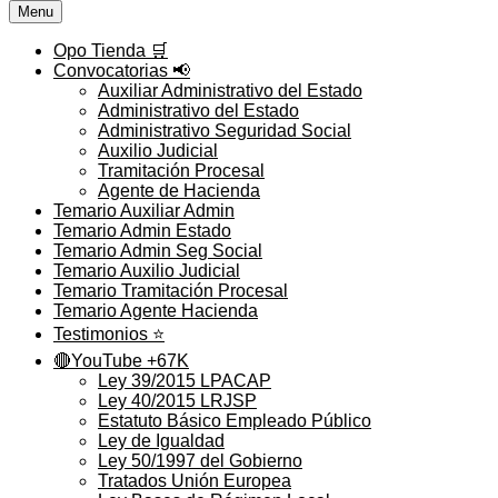
Menu
Opo Tienda 🛒
Convocatorias 📢
Auxiliar Administrativo del Estado
Administrativo del Estado
Administrativo Seguridad Social
Auxilio Judicial
Tramitación Procesal
Agente de Hacienda
Temario Auxiliar Admin
Temario Admin Estado
Temario Admin Seg Social
Temario Auxilio Judicial
Temario Tramitación Procesal
Temario Agente Hacienda
Testimonios ⭐️
🔴YouTube +67K
Ley 39/2015 LPACAP
Ley 40/2015 LRJSP
Estatuto Básico Empleado Público
Ley de Igualdad
Ley 50/1997 del Gobierno
Tratados Unión Europea