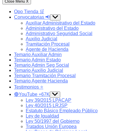
Close Menu
X
Opo Tienda 🛒
Convocatorias 📢
Show
sub
Auxiliar Administrativo del Estado
menu
Administrativo del Estado
Administrativo Seguridad Social
Auxilio Judicial
Tramitación Procesal
Agente de Hacienda
Temario Auxiliar Admin
Temario Admin Estado
Temario Admin Seg Social
Temario Auxilio Judicial
Temario Tramitación Procesal
Temario Agente Hacienda
Testimonios ⭐️
🔴YouTube +67K
Show
sub
Ley 39/2015 LPACAP
menu
Ley 40/2015 LRJSP
Estatuto Básico Empleado Público
Ley de Igualdad
Ley 50/1997 del Gobierno
Tratados Unión Europea