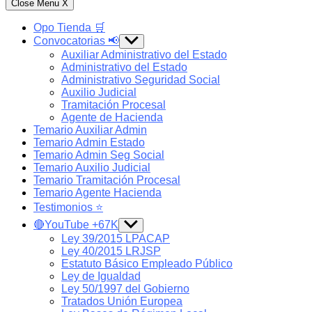
Close Menu
X
Opo Tienda 🛒
Convocatorias 📢
Show
sub
Auxiliar Administrativo del Estado
menu
Administrativo del Estado
Administrativo Seguridad Social
Auxilio Judicial
Tramitación Procesal
Agente de Hacienda
Temario Auxiliar Admin
Temario Admin Estado
Temario Admin Seg Social
Temario Auxilio Judicial
Temario Tramitación Procesal
Temario Agente Hacienda
Testimonios ⭐️
🔴YouTube +67K
Show
sub
Ley 39/2015 LPACAP
menu
Ley 40/2015 LRJSP
Estatuto Básico Empleado Público
Ley de Igualdad
Ley 50/1997 del Gobierno
Tratados Unión Europea