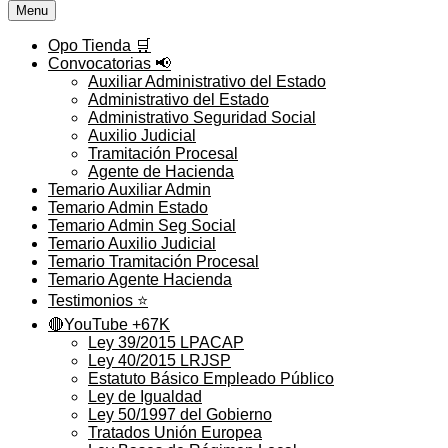
Menu
Opo Tienda 🛒
Convocatorias 📢
Auxiliar Administrativo del Estado
Administrativo del Estado
Administrativo Seguridad Social
Auxilio Judicial
Tramitación Procesal
Agente de Hacienda
Temario Auxiliar Admin
Temario Admin Estado
Temario Admin Seg Social
Temario Auxilio Judicial
Temario Tramitación Procesal
Temario Agente Hacienda
Testimonios ⭐️
🔴YouTube +67K
Ley 39/2015 LPACAP
Ley 40/2015 LRJSP
Estatuto Básico Empleado Público
Ley de Igualdad
Ley 50/1997 del Gobierno
Tratados Unión Europea