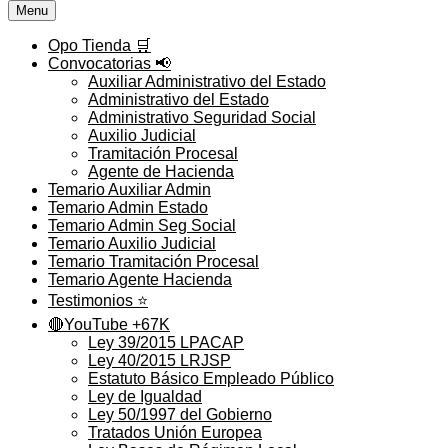
Menu
Opo Tienda 🛒
Convocatorias 📢
Auxiliar Administrativo del Estado
Administrativo del Estado
Administrativo Seguridad Social
Auxilio Judicial
Tramitación Procesal
Agente de Hacienda
Temario Auxiliar Admin
Temario Admin Estado
Temario Admin Seg Social
Temario Auxilio Judicial
Temario Tramitación Procesal
Temario Agente Hacienda
Testimonios ⭐️
🔴YouTube +67K
Ley 39/2015 LPACAP
Ley 40/2015 LRJSP
Estatuto Básico Empleado Público
Ley de Igualdad
Ley 50/1997 del Gobierno
Tratados Unión Europea