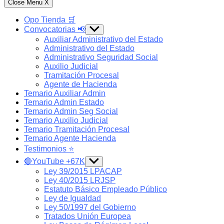
Close Menu
X
Opo Tienda 🛒
Convocatorias 📢
Show
sub
Auxiliar Administrativo del Estado
menu
Administrativo del Estado
Administrativo Seguridad Social
Auxilio Judicial
Tramitación Procesal
Agente de Hacienda
Temario Auxiliar Admin
Temario Admin Estado
Temario Admin Seg Social
Temario Auxilio Judicial
Temario Tramitación Procesal
Temario Agente Hacienda
Testimonios ⭐️
🔴YouTube +67K
Show
sub
Ley 39/2015 LPACAP
menu
Ley 40/2015 LRJSP
Estatuto Básico Empleado Público
Ley de Igualdad
Ley 50/1997 del Gobierno
Tratados Unión Europea