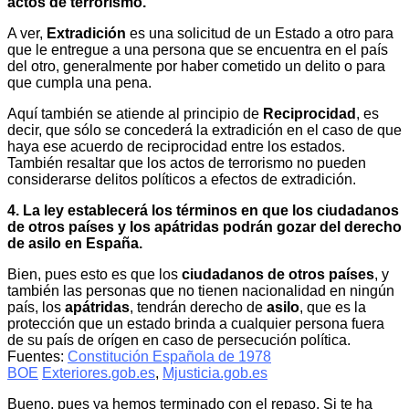
actos de terrorismo.
A ver,
Extradición
es una solicitud de un Estado a otro para
que le entregue a una persona que se encuentra en el país
del otro, generalmente por haber cometido un delito o para
que cumpla una pena.
Aquí también se atiende al principio de
Reciprocidad
, es
decir, que sólo se concederá la extradición en el caso de que
haya ese acuerdo de reciprocidad entre los estados.
También resaltar que los actos de terrorismo no pueden
considerarse delitos políticos a efectos de extradición.
4. La ley establecerá los términos en que los ciudadanos
de otros países y los apátridas podrán gozar del derecho
de asilo en España.
Bien, pues esto es que los
ciudadanos de otros países
, y
también las personas que no tienen nacionalidad en ningún
país, los
apátridas
, tendrán derecho de
asilo
, que es la
protección que un estado brinda a cualquier persona fuera
de su país de orígen en caso de persecución política.
Fuentes:
Constitución Española de 1978
BOE
Exteriores.gob.es
,
Mjusticia.gob.es
Bueno, pues ya hemos terminado con el repaso. Si te ha