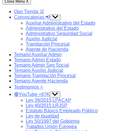
Close Menu
X
Opo Tienda 🛒
Convocatorias 📢
Show
sub
Auxiliar Administrativo del Estado
menu
Administrativo del Estado
Administrativo Seguridad Social
Auxilio Judicial
Tramitación Procesal
Agente de Hacienda
Temario Auxiliar Admin
Temario Admin Estado
Temario Admin Seg Social
Temario Auxilio Judicial
Temario Tramitación Procesal
Temario Agente Hacienda
Testimonios ⭐️
🔴YouTube +67K
Show
sub
Ley 39/2015 LPACAP
menu
Ley 40/2015 LRJSP
Estatuto Básico Empleado Público
Ley de Igualdad
Ley 50/1997 del Gobierno
Tratados Unión Europea