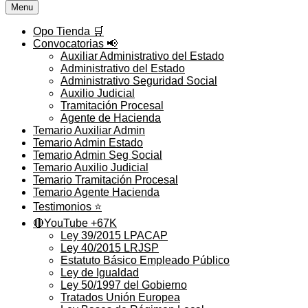
Menu
Opo Tienda 🛒
Convocatorias 📢
Auxiliar Administrativo del Estado
Administrativo del Estado
Administrativo Seguridad Social
Auxilio Judicial
Tramitación Procesal
Agente de Hacienda
Temario Auxiliar Admin
Temario Admin Estado
Temario Admin Seg Social
Temario Auxilio Judicial
Temario Tramitación Procesal
Temario Agente Hacienda
Testimonios ⭐️
🔴YouTube +67K
Ley 39/2015 LPACAP
Ley 40/2015 LRJSP
Estatuto Básico Empleado Público
Ley de Igualdad
Ley 50/1997 del Gobierno
Tratados Unión Europea