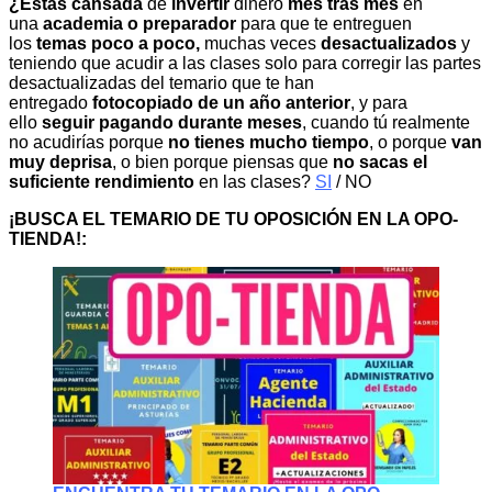
¿Estás cansada
de
invertir
dinero
mes tras mes
en
una
academia o preparador
para que te entreguen
los
temas poco a poco,
muchas veces
desactualizados
y
teniendo que acudir a las clases solo para corregir las partes
desactualizadas del temario que te han
entregado
fotocopiado de un año anterior
, y para
ello
seguir pagando durante meses
, cuando tú realmente
no acudirías porque
no tienes mucho tiempo
, o porque
van
muy deprisa
, o bien porque piensas que
no sacas el
suficiente rendimiento
en las clases?
SI
/ NO
¡BUSCA EL TEMARIO DE TU OPOSICIÓN EN LA OPO-
TIENDA!: