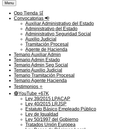
Menu
Opo Tienda 🛒
Convocatorias 📢
Auxiliar Administrativo del Estado
Administrativo del Estado
Administrativo Seguridad Social
Auxilio Judicial
Tramitación Procesal
Agente de Hacienda
Temario Auxiliar Admin
Temario Admin Estado
Temario Admin Seg Social
Temario Auxilio Judicial
Temario Tramitación Procesal
Temario Agente Hacienda
Testimonios ⭐️
🔴YouTube +67K
Ley 39/2015 LPACAP
Ley 40/2015 LRJSP
Estatuto Básico Empleado Público
Ley de Igualdad
Ley 50/1997 del Gobierno
Tratados Unión Europea