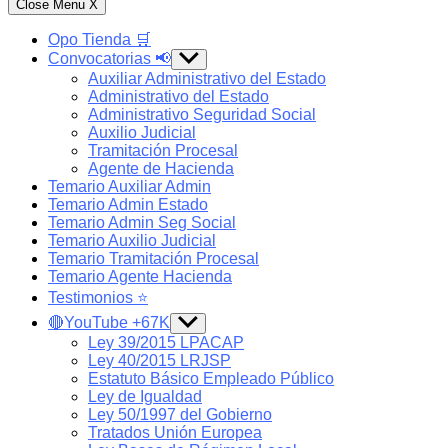
Close Menu
X
Opo Tienda 🛒
Convocatorias 📢
Show
sub
Auxiliar Administrativo del Estado
menu
Administrativo del Estado
Administrativo Seguridad Social
Auxilio Judicial
Tramitación Procesal
Agente de Hacienda
Temario Auxiliar Admin
Temario Admin Estado
Temario Admin Seg Social
Temario Auxilio Judicial
Temario Tramitación Procesal
Temario Agente Hacienda
Testimonios ⭐️
🔴YouTube +67K
Show
sub
Ley 39/2015 LPACAP
menu
Ley 40/2015 LRJSP
Estatuto Básico Empleado Público
Ley de Igualdad
Ley 50/1997 del Gobierno
Tratados Unión Europea