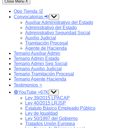
Close Menu
X
Opo Tienda 🛒
Convocatorias 📢
Show
sub
Auxiliar Administrativo del Estado
menu
Administrativo del Estado
Administrativo Seguridad Social
Auxilio Judicial
Tramitación Procesal
Agente de Hacienda
Temario Auxiliar Admin
Temario Admin Estado
Temario Admin Seg Social
Temario Auxilio Judicial
Temario Tramitación Procesal
Temario Agente Hacienda
Testimonios ⭐️
🔴YouTube +67K
Show
sub
Ley 39/2015 LPACAP
menu
Ley 40/2015 LRJSP
Estatuto Básico Empleado Público
Ley de Igualdad
Ley 50/1997 del Gobierno
Tratados Unión Europea