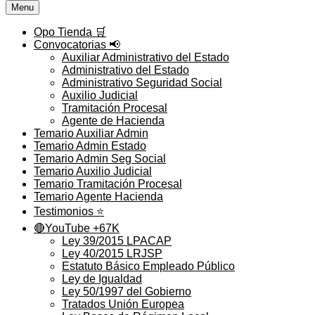
Menu
Opo Tienda 🛒
Convocatorias 📢
Auxiliar Administrativo del Estado
Administrativo del Estado
Administrativo Seguridad Social
Auxilio Judicial
Tramitación Procesal
Agente de Hacienda
Temario Auxiliar Admin
Temario Admin Estado
Temario Admin Seg Social
Temario Auxilio Judicial
Temario Tramitación Procesal
Temario Agente Hacienda
Testimonios ⭐️
🔴YouTube +67K
Ley 39/2015 LPACAP
Ley 40/2015 LRJSP
Estatuto Básico Empleado Público
Ley de Igualdad
Ley 50/1997 del Gobierno
Tratados Unión Europea