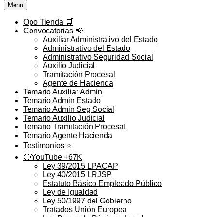
Menu
Opo Tienda 🛒
Convocatorias 📢
Auxiliar Administrativo del Estado
Administrativo del Estado
Administrativo Seguridad Social
Auxilio Judicial
Tramitación Procesal
Agente de Hacienda
Temario Auxiliar Admin
Temario Admin Estado
Temario Admin Seg Social
Temario Auxilio Judicial
Temario Tramitación Procesal
Temario Agente Hacienda
Testimonios ⭐️
🔴YouTube +67K
Ley 39/2015 LPACAP
Ley 40/2015 LRJSP
Estatuto Básico Empleado Público
Ley de Igualdad
Ley 50/1997 del Gobierno
Tratados Unión Europea