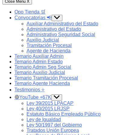
Close Menu
X
Opo Tienda 🛒
Convocatorias 📢
Show
sub
Auxiliar Administrativo del Estado
menu
Administrativo del Estado
Administrativo Seguridad Social
Auxilio Judicial
Tramitación Procesal
Agente de Hacienda
Temario Auxiliar Admin
Temario Admin Estado
Temario Admin Seg Social
Temario Auxilio Judicial
Temario Tramitación Procesal
Temario Agente Hacienda
Testimonios ⭐️
🔴YouTube +67K
Show
sub
Ley 39/2015 LPACAP
menu
Ley 40/2015 LRJSP
Estatuto Básico Empleado Público
Ley de Igualdad
Ley 50/1997 del Gobierno
Tratados Unión Europea