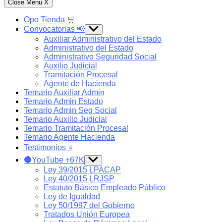
Close Menu
X
Opo Tienda 🛒
Convocatorias 📢
Show
sub
Auxiliar Administrativo del Estado
menu
Administrativo del Estado
Administrativo Seguridad Social
Auxilio Judicial
Tramitación Procesal
Agente de Hacienda
Temario Auxiliar Admin
Temario Admin Estado
Temario Admin Seg Social
Temario Auxilio Judicial
Temario Tramitación Procesal
Temario Agente Hacienda
Testimonios ⭐️
🔴YouTube +67K
Show
sub
Ley 39/2015 LPACAP
menu
Ley 40/2015 LRJSP
Estatuto Básico Empleado Público
Ley de Igualdad
Ley 50/1997 del Gobierno
Tratados Unión Europea