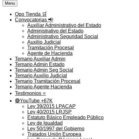
Menu
Opo Tienda 🛒
Convocatorias 📢
Auxiliar Administrativo del Estado
Administrativo del Estado
Administrativo Seguridad Social
Auxilio Judicial
Tramitación Procesal
Agente de Hacienda
Temario Auxiliar Admin
Temario Admin Estado
Temario Admin Seg Social
Temario Auxilio Judicial
Temario Tramitación Procesal
Temario Agente Hacienda
Testimonios ⭐️
🔴YouTube +67K
Ley 39/2015 LPACAP
Ley 40/2015 LRJSP
Estatuto Básico Empleado Público
Ley de Igualdad
Ley 50/1997 del Gobierno
Tratados Unión Europea