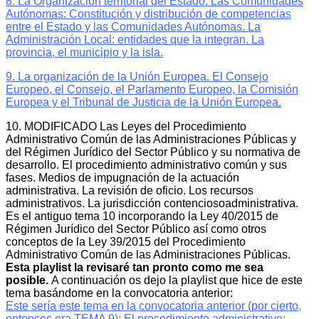
8. La Organización territorial del Estado: Las Comunidades
Autónomas: Constitución y distribución de competencias
entre el Estado y las Comunidades Autónomas. La
Administración Local: entidades que la integran. La
provincia, el municipio y la isla.
9. La organización de la Unión Europea. El Consejo
Europeo, el Consejo, el Parlamento Europeo, la Comisión
Europea y el Tribunal de Justicia de la Unión Europea.
10. MODIFICADO
Las Leyes del Procedimiento
Administrativo Común de las Administraciones Públicas y
del Régimen Jurídico del Sector Público y su normativa de
desarrollo. El procedimiento administrativo común y sus
fases. Medios de impugnación de la actuación
administrativa. La revisión de oficio. Los recursos
administrativos. La jurisdicción contenciosoadministrativa.
Es el antiguo tema 10 incorporando la Ley 40/2015 de
Régimen Jurídico del Sector Público así como otros
conceptos de la Ley 39/2015 del Procedimiento
Administrativo Común de las Administraciones Públicas.
Esta playlist la revisaré tan pronto como me sea
posible.
A continuación os dejo la playlist que hice de este
tema basándome en la convocatoria anterior:
Este sería este tema en la convocatoria anterior (por cierto,
entonces era TEMA 9): El procedimiento administrativo: