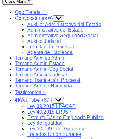
Close Menu
X
Opo Tienda 🛒
Convocatorias 📢
Show
sub
Auxiliar Administrativo del Estado
menu
Administrativo del Estado
Administrativo Seguridad Social
Auxilio Judicial
Tramitación Procesal
Agente de Hacienda
Temario Auxiliar Admin
Temario Admin Estado
Temario Admin Seg Social
Temario Auxilio Judicial
Temario Tramitación Procesal
Temario Agente Hacienda
Testimonios ⭐️
🔴YouTube +67K
Show
sub
Ley 39/2015 LPACAP
menu
Ley 40/2015 LRJSP
Estatuto Básico Empleado Público
Ley de Igualdad
Ley 50/1997 del Gobierno
Tratados Unión Europea