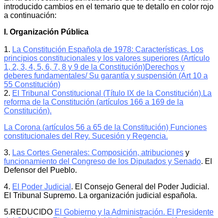
introducido cambios en el temario que te detallo en color rojo
a continuación:
I. Organización Pública
1.
La Constitución Española de 1978: Características.
Los
principios constitucionales y los valores superiores (Artículo
1, 2, 3, 4, 5, 6, 7, 8 y 9 de la Constitución)
Derechos y
deberes fundamentales/ Su garantía y suspensión (Art 10 a
55 Constitución)
2.
El Tribunal Constitucional (Título IX de la Constitución).
La
reforma de la Constitución (artículos 166 a 169 de la
Constitución).
La Corona (artículos 56 a 65 de la Constitución) Funciones
constitucionales del Rey. Sucesión y Regencia.
3.
Las Cortes Generales: Composición, atribuciones
y
funcionamiento del Congreso de los Diputados y Senado
. El
Defensor del Pueblo.
4.
El Poder Judicial
. El Consejo General del Poder Judicial.
El Tribunal Supremo. La organización judicial española.
5.REDUCIDO
El Gobierno y la Administración. El Presidente