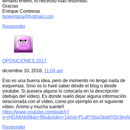
temario entero, lo necesito más resumido.
Gracias
Enrique Contreras
brokertasa@hotmail.com
Responder
OPOSICIONES 2017
diciembre 10, 2016,
11:04 am
Eso es una buena idea, pero de momento no tengo nada de
esquemas. Sino os lo haré saber desde el blog o desde
youtube. Si pusiera alguno lo colocaría en la descripción
(debajo del vídeo). Es donde suelo dejar alguna información
relacionada con el vídeo, como por ejemplo en el siguiente
vídeo. Ánimo y mucha suerte!!
https://www.youtube.com/watch?
v=jHDAtlAbi8k&t=96s&index=1&list=PLqPr5buOpiqfYDc9m
Responder