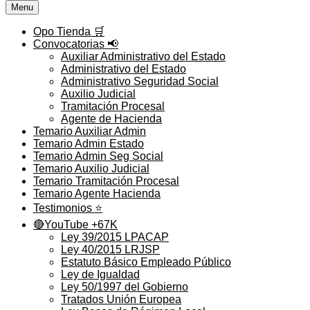
Menu
Opo Tienda 🛒
Convocatorias 📢
Auxiliar Administrativo del Estado
Administrativo del Estado
Administrativo Seguridad Social
Auxilio Judicial
Tramitación Procesal
Agente de Hacienda
Temario Auxiliar Admin
Temario Admin Estado
Temario Admin Seg Social
Temario Auxilio Judicial
Temario Tramitación Procesal
Temario Agente Hacienda
Testimonios ⭐️
🔴YouTube +67K
Ley 39/2015 LPACAP
Ley 40/2015 LRJSP
Estatuto Básico Empleado Público
Ley de Igualdad
Ley 50/1997 del Gobierno
Tratados Unión Europea