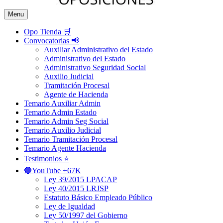
Menu
Opo Tienda 🛒
Convocatorias 📢
Auxiliar Administrativo del Estado
Administrativo del Estado
Administrativo Seguridad Social
Auxilio Judicial
Tramitación Procesal
Agente de Hacienda
Temario Auxiliar Admin
Temario Admin Estado
Temario Admin Seg Social
Temario Auxilio Judicial
Temario Tramitación Procesal
Temario Agente Hacienda
Testimonios ⭐️
🔴YouTube +67K
Ley 39/2015 LPACAP
Ley 40/2015 LRJSP
Estatuto Básico Empleado Público
Ley de Igualdad
Ley 50/1997 del Gobierno