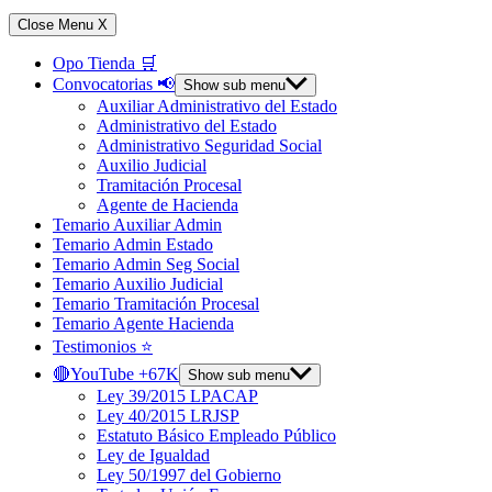
Close Menu
X
Opo Tienda 🛒
Convocatorias 📢
Show sub menu
Auxiliar Administrativo del Estado
Administrativo del Estado
Administrativo Seguridad Social
Auxilio Judicial
Tramitación Procesal
Agente de Hacienda
Temario Auxiliar Admin
Temario Admin Estado
Temario Admin Seg Social
Temario Auxilio Judicial
Temario Tramitación Procesal
Temario Agente Hacienda
Testimonios ⭐️
🔴YouTube +67K
Show sub menu
Ley 39/2015 LPACAP
Ley 40/2015 LRJSP
Estatuto Básico Empleado Público
Ley de Igualdad
Ley 50/1997 del Gobierno