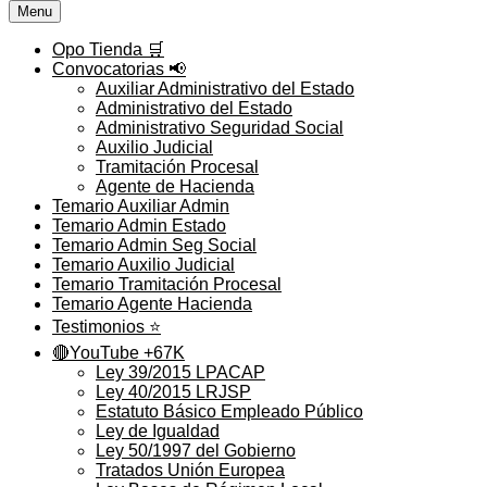
Menu
Opo Tienda 🛒
Convocatorias 📢
Auxiliar Administrativo del Estado
Administrativo del Estado
Administrativo Seguridad Social
Auxilio Judicial
Tramitación Procesal
Agente de Hacienda
Temario Auxiliar Admin
Temario Admin Estado
Temario Admin Seg Social
Temario Auxilio Judicial
Temario Tramitación Procesal
Temario Agente Hacienda
Testimonios ⭐️
🔴YouTube +67K
Ley 39/2015 LPACAP
Ley 40/2015 LRJSP
Estatuto Básico Empleado Público
Ley de Igualdad
Ley 50/1997 del Gobierno
Tratados Unión Europea