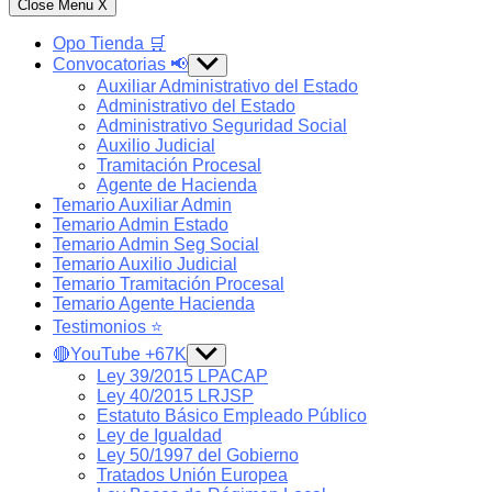
Close Menu
X
Opo Tienda 🛒
Convocatorias 📢
Show
sub
Auxiliar Administrativo del Estado
menu
Administrativo del Estado
Administrativo Seguridad Social
Auxilio Judicial
Tramitación Procesal
Agente de Hacienda
Temario Auxiliar Admin
Temario Admin Estado
Temario Admin Seg Social
Temario Auxilio Judicial
Temario Tramitación Procesal
Temario Agente Hacienda
Testimonios ⭐️
🔴YouTube +67K
Show
sub
Ley 39/2015 LPACAP
menu
Ley 40/2015 LRJSP
Estatuto Básico Empleado Público
Ley de Igualdad
Ley 50/1997 del Gobierno
Tratados Unión Europea