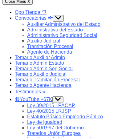
Close Menu
X
Opo Tienda 🛒
Convocatorias 📢
Show
sub
Auxiliar Administrativo del Estado
menu
Administrativo del Estado
Administrativo Seguridad Social
Auxilio Judicial
Tramitación Procesal
Agente de Hacienda
Temario Auxiliar Admin
Temario Admin Estado
Temario Admin Seg Social
Temario Auxilio Judicial
Temario Tramitación Procesal
Temario Agente Hacienda
Testimonios ⭐️
🔴YouTube +67K
Show
sub
Ley 39/2015 LPACAP
menu
Ley 40/2015 LRJSP
Estatuto Básico Empleado Público
Ley de Igualdad
Ley 50/1997 del Gobierno
Tratados Unión Europea