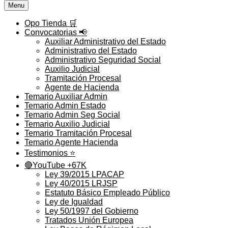
Menu
Opo Tienda 🛒
Convocatorias 📢
Auxiliar Administrativo del Estado
Administrativo del Estado
Administrativo Seguridad Social
Auxilio Judicial
Tramitación Procesal
Agente de Hacienda
Temario Auxiliar Admin
Temario Admin Estado
Temario Admin Seg Social
Temario Auxilio Judicial
Temario Tramitación Procesal
Temario Agente Hacienda
Testimonios ⭐️
🔴YouTube +67K
Ley 39/2015 LPACAP
Ley 40/2015 LRJSP
Estatuto Básico Empleado Público
Ley de Igualdad
Ley 50/1997 del Gobierno
Tratados Unión Europea