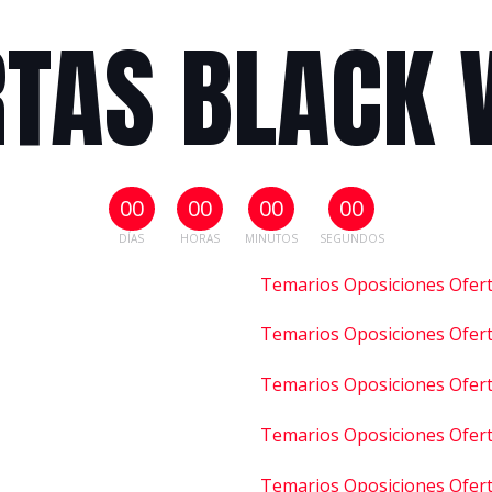
RTAS BLACK 
00
00
00
00
DÍAS
HORAS
MINUTOS
SEGUNDOS