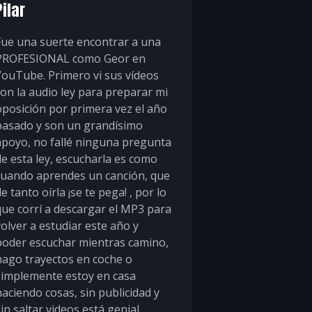
Pilar
Fue una suerte encontrar a una
PROFESIONAL como Geor en
YouTube. Primero vi sus vídeos
con la audio ley para preparar mi
oposición por primera vez el año
pasado y son un grandísimo
apoyo, no fallé ninguna pregunta
de esta ley, escucharla es como
cuando aprendes un canción, que
e tanto oírla ¡se te pega! , por lo
que corrí a descargar el MP3 para
volver a estudiar este año y
poder escuchar mientras camino,
hago trayectos en coche o
simplemente estoy en casa
haciendo cosas, sin publicidad y
in saltar videos está genial.